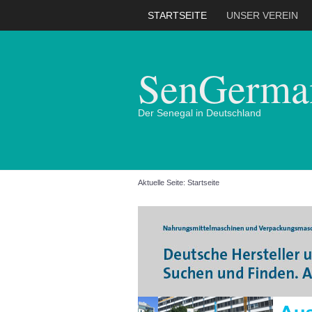
STARTSEITE
UNSER VEREIN
SenGerman
Der Senegal in Deutschland
Aktuelle Seite:
Startseite