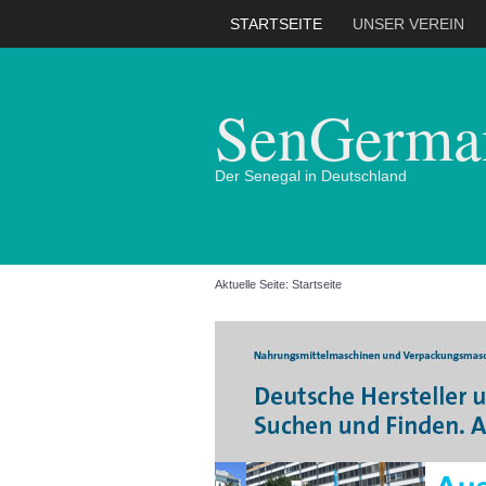
STARTSEITE
UNSER VEREIN
SenGerman
Der Senegal in Deutschland
Aktuelle Seite:
Startseite