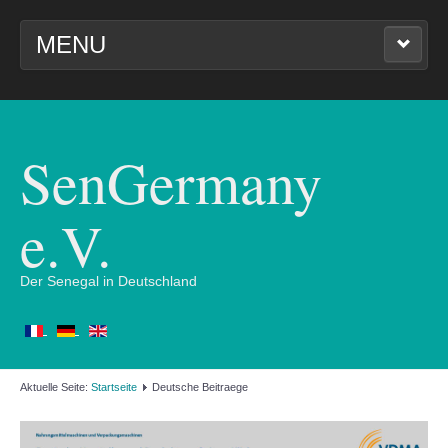
MENU
STARTSEITE
UNSER VEREIN
SenGermany
BILDER UND VIDEOS
e.V.
WIRTSCHAFTSTAG 2024
Der Senegal in Deutschland
IMPRESSUM
Aktuelle Seite:
Startseite
Deutsche Beitraege